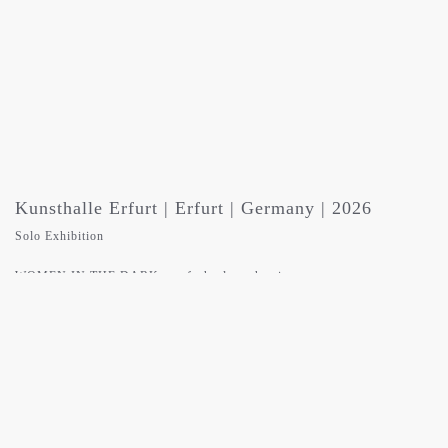
Kunsthalle Erfurt | Erfurt | Germany | 2026
Solo Exhibition
WOMEN IN THE DARK – aufruhr des schweigens
against discrimination and violence in collaboration with the Kunsthalle
Erfurt, the Beauftragten für die Gleichstellung von Frau und Mann des
Freistaats Thüringen and WOMEN IN THE DARK Deutschland e.V.
WOMEN IN THE DARK Germany is part of the international WOMEN
IN THE DARK art project.