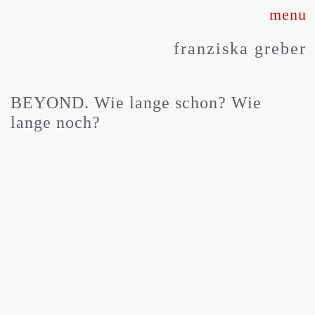
Skip
to
franziska greber
content
BEYOND. Wie lange schon? Wie
lange noch?