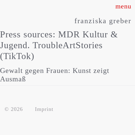
Skip
to
franziska greber
content
Press sources:
MDR Kultur &
Jugend. TroubleArtStories
(TikTok)
Gewalt gegen Frauen: Kunst zeigt
Ausmaß
about
works
© 2026
Imprint
press