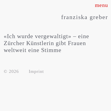
Skip
to
franziska greber
content
«Ich wurde vergewaltigt» – eine
Zürcher Künstlerin gibt Frauen
weltweit eine Stimme
about
© 2026
Imprint
works
press