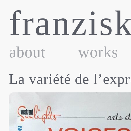
Skip
franzis
to
content
about
works
La variété de l’exp