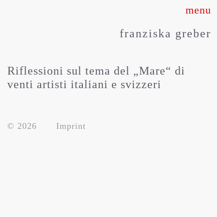
Skip
to
franziska greber
content
Riflessioni sul tema del „Mare“ di
venti artisti italiani e svizzeri
© 2026
Imprint
about
works
press