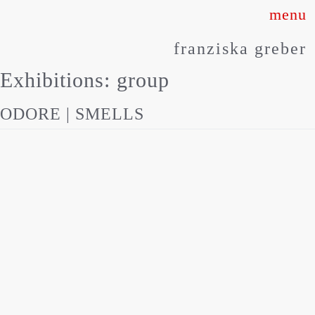
Skip
to
franziska greber
content
Exhibitions:
group
ODORE | SMELLS